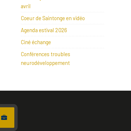
avril
Coeur de Saintonge en vidéo
Agenda estival 2026
Ciné échange
Conférences troubles
neurodéveloppement