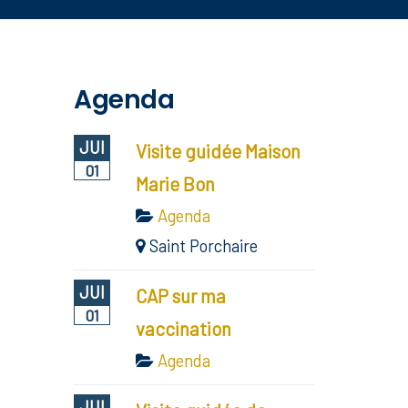
Agenda
JUI
Visite guidée Maison
01
Marie Bon
Agenda
Saint Porchaire
JUI
CAP sur ma
01
vaccination
Agenda
JUI