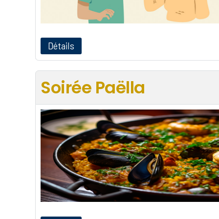
Détails
Soirée Paëlla