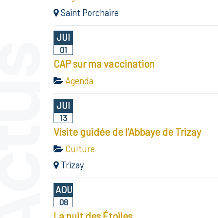
Saint Porchaire
JUI
ctus
01
CAP sur ma vaccination
Agenda
JUI
13
Visite guidée de l'Abbaye de Trizay
Culture
Trizay
AOU
08
La nuit des Étoiles