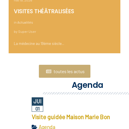
MAI 19, 2026
VISITES THÉÂTRALISÉES
in
Actualités
by
Super User
La médecine au 19ème siècle...
toutes les actus
Agenda
JUI
01
Visite guidée Maison Marie Bon
Agenda