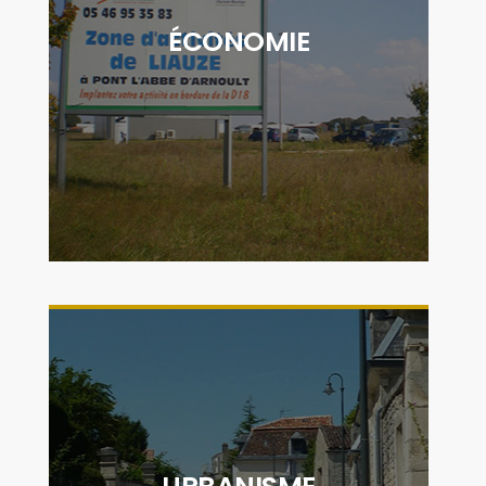
associations et organismes de soutien aux
ÉCONOMIE
entreprises, la CDC Cœur de Saintonge
contribue activement au déploiement
économique du territoire"
DÉCOUVRIR
"Le service urbanisme est mis à disposition
des communes afin de réaliser l'instruction