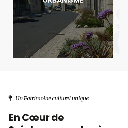
No
URBANISME
des actes relatifs à l'occupation des sols"
servi
DÉCOUVRIR
Un Patrimoine culturel unique
En Cœur de