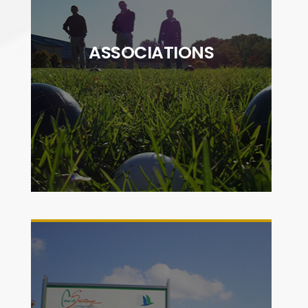
"La vie associative du territoire Cœur de
Saintonge est très riche avec près de 180
associations qui œuvrent pour offrir à la
ASSOCIATIONS
population des animations sportives,
culturelles, environnementales, musicales..."
DÉCOUVRIR
"Par le développement de zones d'activités
et les partenariats établis avec des