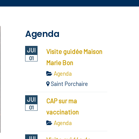
Agenda
JUI
Visite guidée Maison
01
Marie Bon
Agenda
Saint Porchaire
JUI
CAP sur ma
01
vaccination
Agenda
JUI