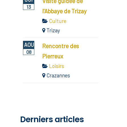
Visite guidée de
13
l'Abbaye de Trizay
Culture
Trizay
AOU
Rencontre des
08
Pierreux
Loisirs
Crazannes
Derniers articles