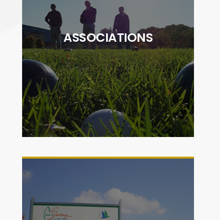
"La vie associative du territoire Cœur de
Saintonge est très riche avec près de 180
associations qui œuvrent pour offrir à la
ASSOCIATIONS
population des animations sportives,
culturelles, environnementales, musicales..."
DÉCOUVRIR
"Par le développement de zones d'activités
et les partenariats établis avec des