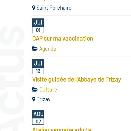
Saint Porchaire
JUI
ctus
01
CAP sur ma vaccination
Agenda
JUI
13
Visite guidée de l'Abbaye de Trizay
Culture
Trizay
AOU
07
Atelier vannerie adulte