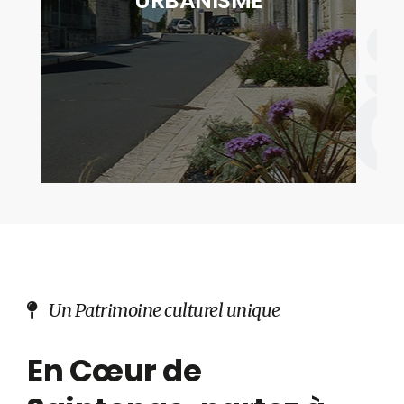
No
URBANISME
des actes relatifs à l'occupation des sols"
servi
DÉCOUVRIR
Un Patrimoine culturel unique
En Cœur de