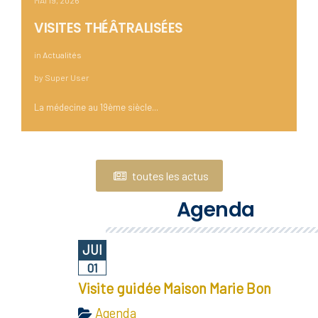
MAI 19, 2026
VISITES THÉÂTRALISÉES
in
Actualités
by
Super User
La médecine au 19ème siècle...
toutes les actus
Agenda
JUI
01
Visite guidée Maison Marie Bon
Agenda