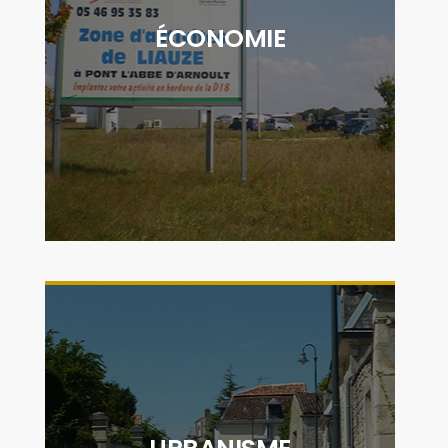
associations et organismes de soutien aux
ÉCONOMIE
entreprises, la CDC Cœur de Saintonge
contribue activement au déploiement
économique du territoire"
DÉCOUVRIR
"Le service urbanisme est mis à disposition
des communes afin de réaliser l'instruction