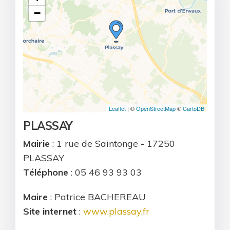
−
Leaflet
| ©
OpenStreetMap
©
CartoDB
PLASSAY
Mairie
: 1 rue de Saintonge - 17250
PLASSAY
Téléphone
: 05 46 93 93 03
Maire
: Patrice BACHEREAU
Site internet
:
www.plassay.fr